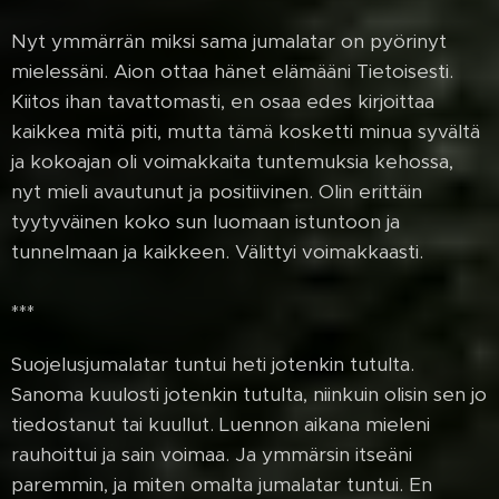
Nyt ymmärrän miksi sama jumalatar on pyörinyt
mielessäni. Aion ottaa hänet elämääni Tietoisesti.
Kiitos ihan tavattomasti, en osaa edes kirjoittaa
kaikkea mitä piti, mutta tämä kosketti minua syvältä
ja kokoajan oli voimakkaita tuntemuksia kehossa,
nyt mieli avautunut ja positiivinen. Olin erittäin
tyytyväinen koko sun luomaan istuntoon ja
tunnelmaan ja kaikkeen. Välittyi voimakkaasti.
***
Suojelusjumalatar tuntui heti jotenkin tutulta.
Sanoma kuulosti jotenkin tutulta, niinkuin olisin sen jo
tiedostanut tai kuullut. Luennon aikana mieleni
rauhoittui ja sain voimaa. Ja ymmärsin itseäni
paremmin, ja miten omalta jumalatar tuntui. En