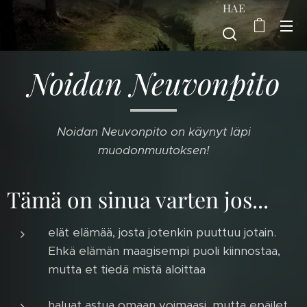
HAE
Noidan Neuvonpito
Noidan Neuvonpito on käynyt läpi
muodonmuutoksen!
Tämä on sinua varten jos...
elät elämää, josta jotenkin puuttuu jotain.
Ehkä elämän maagisempi puoli kiinnostaa,
mutta et tiedä mistä aloittaa
haluat astua omaan voimaasi, mutta epäilet