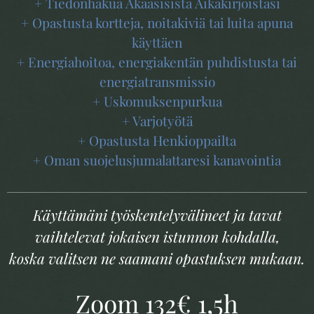
+ Tiedonhakua Akaasisista Aikakirjoistasi
+ Opastusta kortteja, noitakiviä tai luita apuna
käyttäen
+ Energiahoitoa, energiakentän puhdistusta tai
energiatransmissio
+ Uskomuksenpurkua
+ Varjotyötä
+ Opastusta Henkioppailta
+ Oman suojelusjumalattaresi kanavointia
Käyttämäni työskentelyvälineet ja tavat
vaihtelevat jokaisen istunnon kohdalla,
koska valitsen ne saamani opastuksen mukaan.
Zoom 132€ 1,5h