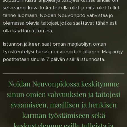
selkeämpi kuva kuka todella olet ja mitä olet tullut
tänne luomaan. Noidan Neuvonpito vahvistaa jo
olemassa olevia taitojasi, jotka saattavat tähän asti
olla käyttämättöminä.
Istunnon jälkeen saat oman magiaöljyn oman
työskentelysi tueksi neuvonpidon jälkeen. Magiaöljy
postitetaan sinulle 7 päivän sisällä istunnosta.
Noidan Neuvonpidossa keskitymme
sinun omien vahvuuksien ja taitojesi
avaamiseen, maallisen ja henkisen
karman työstämiseen sekä
keskustelemme esille tulleista ja