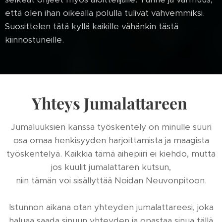
että olen ihan oikealla polulla tulivat vahvemmiksi.
Suosittelen tätä kyllä kaikille vähänkin tästä
kiinnostuneille.
Yhteys Jumalattareen
Jumaluuksien kanssa työskentely on minulle suuri
osa omaa henkisyyden harjoittamista ja maagista
työskentelyä. Kaikkia tämä aihepiiri ei kiehdo, mutta
jos kuulit jumalattaren kutsun,
niin tämän voi sisällyttää Noidan Neuvonpitoon.
Istunnon aikana otan yhteyden jumalattareesi, joka
haluaa saada sinuun yhteyden ja opastaa sinua tällä