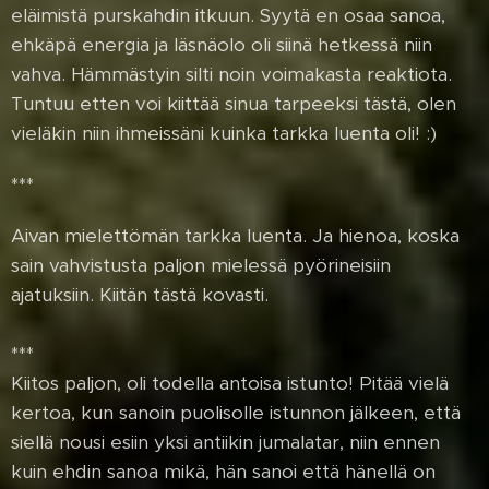
eläimistä purskahdin itkuun. Syytä en osaa sanoa,
ehkäpä energia ja läsnäolo oli siinä hetkessä niin
vahva. Hämmästyin silti noin voimakasta reaktiota.
Tuntuu etten voi kiittää sinua tarpeeksi tästä, olen
vieläkin niin ihmeissäni kuinka tarkka luenta oli! :)
***
Aivan mielettömän tarkka luenta. Ja hienoa, koska
sain vahvistusta paljon mielessä pyörineisiin
ajatuksiin. Kiitän tästä kovasti.
***
Kiitos paljon, oli todella antoisa istunto! Pitää vielä
kertoa, kun sanoin puolisolle istunnon jälkeen, että
siellä nousi esiin yksi antiikin jumalatar, niin ennen
kuin ehdin sanoa mikä, hän sanoi että hänellä on