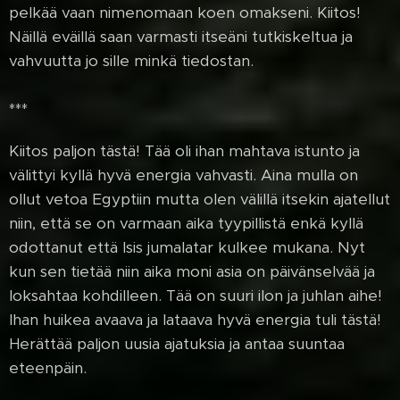
pelkää vaan nimenomaan koen omakseni. Kiitos!
Näillä eväillä saan varmasti itseäni tutkiskeltua ja
vahvuutta jo sille minkä tiedostan.
***
Kiitos paljon tästä! Tää oli ihan mahtava istunto ja
välittyi kyllä hyvä energia vahvasti. Aina mulla on
ollut vetoa Egyptiin mutta olen välillä itsekin ajatellut
niin, että se on varmaan aika tyypillistä enkä kyllä
odottanut että Isis jumalatar kulkee mukana. Nyt
kun sen tietää niin aika moni asia on päivänselvää ja
loksahtaa kohdilleen. Tää on suuri ilon ja juhlan aihe!
Ihan huikea avaava ja lataava hyvä energia tuli tästä!
Herättää paljon uusia ajatuksia ja antaa suuntaa
eteenpäin.