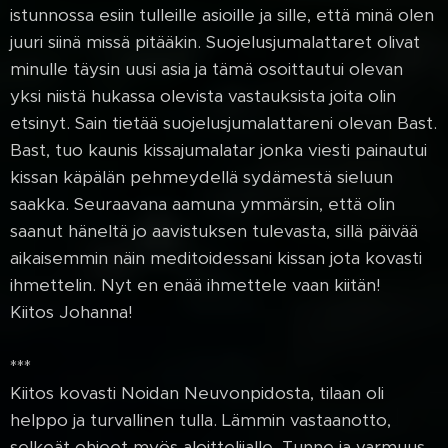
istunnossa esiin tulleille asioille ja sille, että minä olen
juuri siinä missä pitääkin. Suojelusjumalattaret olivat
minulle täysin uusi asia ja tämä osoittautui olevan
yksi niistä hukassa olevista vastauksista joita olin
etsinyt. Sain tietää suojelusjumalattareni olevan Bast.
Bast, tuo kaunis kissajumalatar jonka viesti painautui
kissan käpälän pehmeydellä sydämestä sieluun
saakka. Seuraavana aamuna ymmärsin, että olin
saanut häneltä jo aavistuksen tulevasta, sillä päivää
aikaisemmin näin meditoidessani kissan jota kovasti
ihmettelin. Nyt en enää ihmettele vaan kiitän!
Kiitos Johanna!
***
Kiitos kovasti Noidan Neuvonpidosta, tilaan oli
helppo ja turvallinen tulla. Lämmin vastaanotto,
selkeät ohjeet myös aloittelijalle. Tunne ja varmuus,