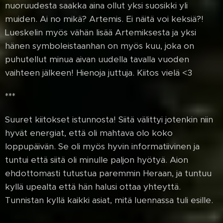
nuoruudesta saakka aina ollut yksi suosikki yli
muiden. Ai no mikä? Artemis. Ei näitä voi keksiä?!
Lueskelin myös vähän lisää Artemiksesta ja yksi
hänen symboleistaanhan on myös kuu, joka on
puhutellut minua aivan uudella tavalla vuoden
vaihteen jälkeen! Hienoja juttuja. Kiitos vielä <3
***
Suuret kiitokset istunnosta! Siitä välittyi jotenkin niin
hyvät energiat, että oli mahtava olo koko
loppupäivän. Se oli myös hyvin informatiivinen ja
tuntui että siitä oli minulle paljon hyötyä. Aion
ehdottomasti tutustua paremmin Heraan, ja tuntuu
kyllä upealta että hän halusi ottaa yhteyttä.
Tunnistan kyllä kaikki asiat, mitä luennassa tuli esille.