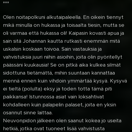
***
Olen noitapolkuni alkutaipaleella. En oikein tiennyt
mikä minulla on hukassa ja toisaalta tiesin, mutta se
oli varmaa että hukassa oli! Kaipasin kovasti apua ja
sain sitä Johannan kautta rutkasti enemmän mitä
uskalsin koskaan toivoa. Sain vastauksia ja
vahvistuksia juuri niihin asioihin, joita olin pyöritellyt
päässäni kuukausia! Se on pitkä aika kulkea silmät
sidottuna tietämättä, mihin suuntaan kannattaa
mennä ennen kuin vihdoin ymmärtää kysyä. Kysyvä
ei tieltä (polulta) eksy ja toden totta tämä piti
paikkansa! Istunnossa asiat vain loksahtivat
kohdalleen kuin palapelin palaset, joita en yksin
osannut sinne laittaa.
Neuvonpidon jälkeen olen saanut kokea jo useita
hetkiä, jotka ovat tuoneet lisää vahvistusta