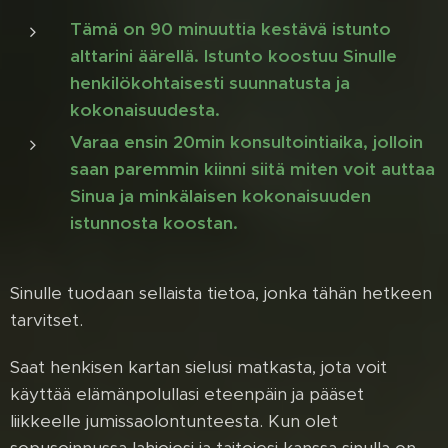
Tämä on 90 minuuttia kestävä istunto
alttarini äärellä. Istunto koostuu Sinulle
henkilökohtaisesti suunnatusta ja
kokonaisuudesta.
Varaa ensin 20min konsultointiaika, jolloin
saan paremmin kiinni siitä miten voit auttaa
Sinua ja minkälaisen kokonaisuuden
istunnosta koostan.
Sinulle tuodaan sellaista tietoa, jonka tähän hetkeen
tarvitset.
Saat henkisen kartan sielusi matkasta, jota voit
käyttää elämänpolullasi eteenpäin ja pääset
liikkeelle jumissaolontunteesta. Kun olet
sopusoinnussa lahjojesi ja taitojesi kanssa sinulla on