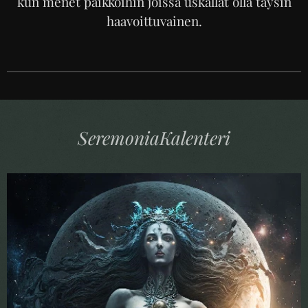
kun menet paikkoihin joissa uskallat olla täysin
haavoittuvainen.
SeremoniaKalenteri