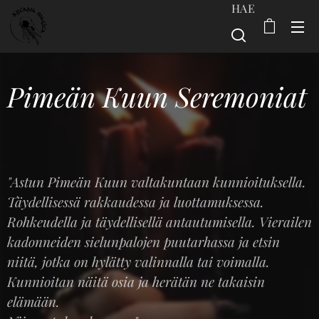
HAE
Pimeän Kuun Seremoniat
"Astun Pimeän Kuun valtakuntaan kunnioituksella.
Täydellisessä rakkaudessa ja luottamuksessa.
Rohkeudella ja täydellisellä antautumisella. Vierailen
kadonneiden sielunpalojen puutarhassa ja etsin
niitä, jotka on hylätty valinnalla tai voimalla.
Kunnioitan näitä osia ja herätän ne takaisin
elämään.