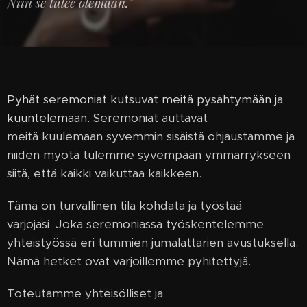
Niin se tulee olemaan."
Pyhät seremoniat kutsuvat meitä pysähtymään ja
kuuntelemaan.
Seremoniat auttavat
meitä kuulemaan syvemmin sisäistä ohjaustamme ja
niiden myötä tulemme syvempään ymmärrykseen
siitä, että kaikki vaikuttaa kaikkeen.
Tämä on turvallinen tila kohdata ja työstää
varjojasi. Joka seremoniassa työskentelemme
yhteistyössä eri tummien jumalattarien avustuksella.
Nämä hetket ovat varjoillemme pyhitettyjä.
Toteutamme yhteisölliset ja