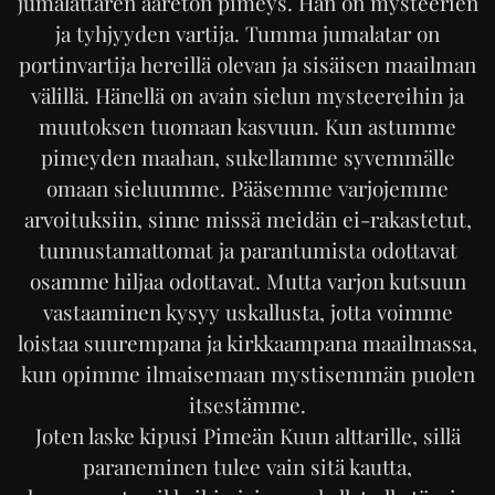
jumalattaren ääretön pimeys. Hän on mysteerien
ja tyhjyyden vartija. Tumma jumalatar on
portinvartija hereillä olevan ja sisäisen maailman
välillä. Hänellä on avain sielun mysteereihin ja
muutoksen tuomaan kasvuun. Kun astumme
pimeyden maahan, sukellamme syvemmälle
omaan sieluumme. Pääsemme varjojemme
arvoituksiin, sinne missä meidän ei-rakastetut,
tunnustamattomat ja parantumista odottavat
osamme hiljaa odottavat. Mutta varjon kutsuun
vastaaminen kysyy uskallusta, jotta voimme
loistaa suurempana ja kirkkaampana maailmassa,
kun opimme ilmaisemaan mystisemmän puolen
itsestämme.
Joten laske kipusi Pimeän Kuun alttarille, sillä
paraneminen tulee vain sitä kautta,