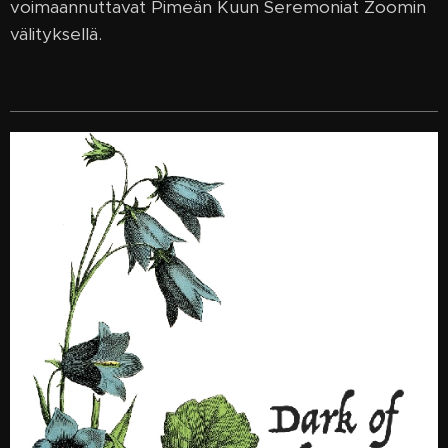
voimaannuttavat Pimeän Kuun Seremoniat Zoomin
välityksellä.