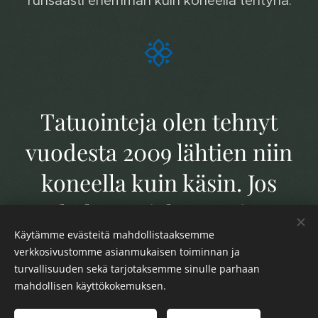
runsaasti enemmän kuin koneella tehtynä.
Tatuointeja olen tehnyt
vuodesta 2009 lähtien niin
koneella kuin käsin. Jos
haluat mieluummin
Käytämme evästeitä mahdollistaaksemme
tatuointikoneella tehdyn
verkkosivustomme asianmukaisen toiminnan ja
kuvan, teen tottakai niitäkin!
turvallisuuden sekä tarjotaksemme sinulle parhaan
mahdollisen käyttökokemuksen.