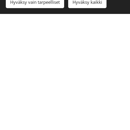
Hyväksy vain tarpeelliset
Hyväksy kaikki
Pidän erityisesti yksityiskohtaisista pienistä
kuvista, mystisistä aiheista ja symboliikasta,
jumaluuksista, eläimistä, noituuden,
shamismismin ja kansanperinteiden
kuvituksesta.
Kuvia tekemistäni tatuoinneista löydät myös
Instagram tililtäni @witchoflynxriver
Jos
mielenkiintosi
heräsi,
kysy
lisää!