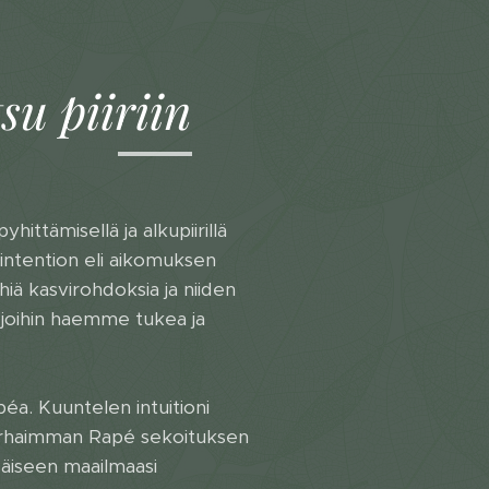
su piiriin
ittämisellä ja alkupiirillä
intention eli aikomuksen
ä kasvirohdoksia ja niiden
joihin haemme tukea ja
. Kuuntelen intuitioni
 parhaimman Rapé sekoituksen
säiseen maailmaasi