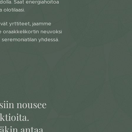
dolla. Saat energiahoitoa
olotilaasi.
ävät yrttiteet, jaamme
oraakkelikortin neuvoksi
 seremoniatilan yhdessä.
esiin nousee
ktioita.
ääkin antaa