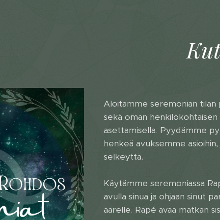
Kut
Aloitamme seremonian tilan pyh
sekä oman henkilökohtaisen 
asettamisella. Pyydämme pyhi
henkeä avuksemme asioihin, 
selkeyttä.
Käytämme seremoniassa Rapéa
avulla sinua ja ohjaan sinut
äärelle. Rapé avaa matkan si