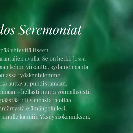
dos Seremoniat
pää yhteyttä itseen
ntajien avulla. Se on hetki, jossa
an kehon viisautta, sydämen ääntä
moniassa työskentelemme
otka auttavat puhdistamaan,
maan – hellästi mutta voimallisesti.
päästää irti vanhasta ja ottaa
ymmärrystä elämänpolullesi.
a sinulle kauniin Ykseyskokemuksen.