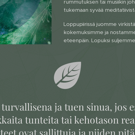
rummutuksen tai musiikin joh
tukemaan syvää meditatiivista 
Loppupiirissä juomme virkist
kokemuksimme ja nostamme 
eteenpäin. Lopuksi suljemme
 turvallisena ja tuen sinua, jos 
aita tunteita tai kehotason rea
teet ovat sallittuja ja niiden pit