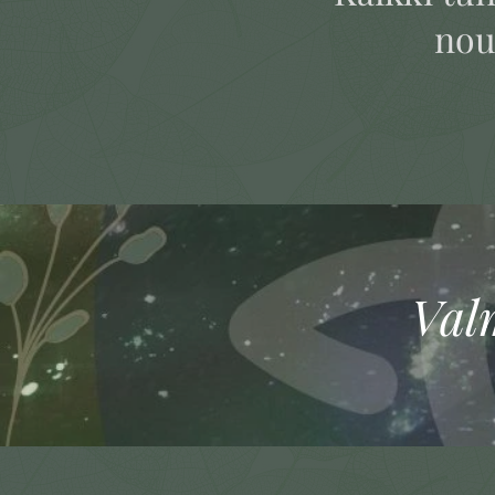
nous
Val