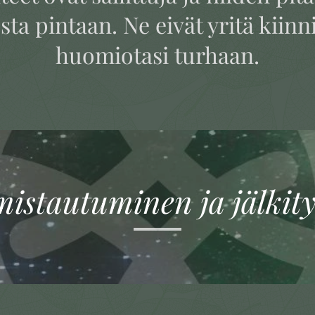
ta pintaan. Ne eivät yritä kiinn
huomiotasi turhaan.
mistautuminen ja jälkity