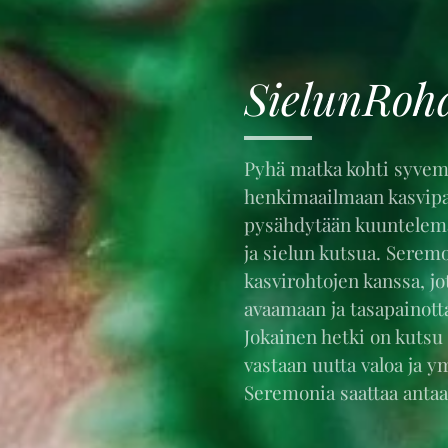
SielunRoh
Pyhä matka kohti syvem
henkimaailmaan kasvipara
pysähdytään kuuntelema
ja sielun kutsua. Sere
kasvirohtojen kanssa, j
avaamaan ja tasapainotta
Jokainen hetki on kutsu 
vastaan uutta valoa ja 
Seremonia saattaa anta