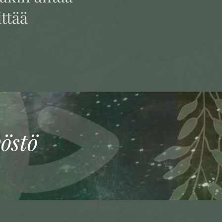
ittää
östö