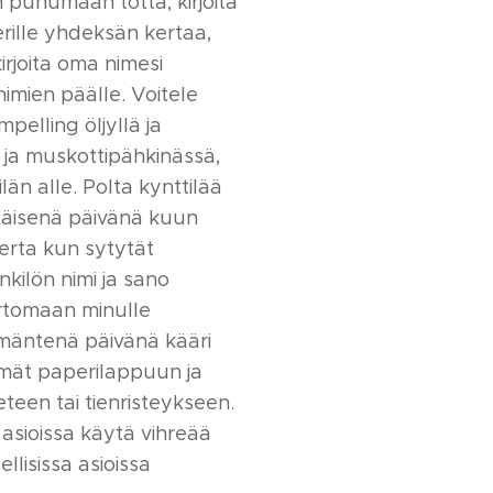
 puhumaan totta, kirjoita
rille yhdeksän kertaa,
irjoita oma nimesi
imien päälle. Voitele
mpelling öljyllä ja
 ja muskottipähkinässä,
län alle. Polta kynttilää
täisenä päivänä kuun
erta kun sytytät
nkilön nimi ja sano
rtomaan minulle
mäntenä päivänä kääri
ämät paperilappuun ja
eteen tai tienristeykseen.
ä asioissa käytä vihreää
ellisissa asioissa