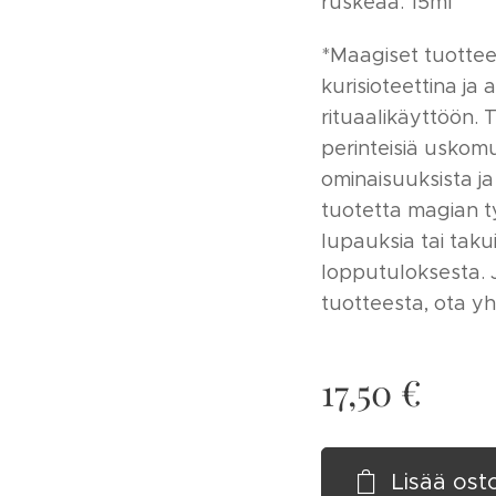
ruskeaa. 15ml
*Maagiset tuotte
kurisioteettina ja
rituaalikäyttöön. 
perinteisiä uskom
ominaisuuksista ja
tuotetta magian t
lupauksia tai taku
lopputuloksesta. 
tuotteesta, ota y
17,50
€
Lisää ost