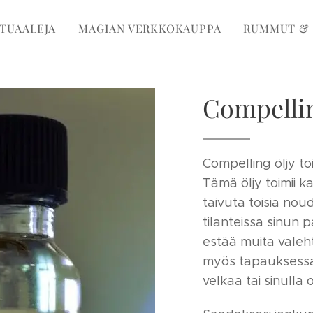
ITUAALEJA
MAGIAN VERKKOKAUPPA
RUMMUT & 
Compelli
Compelling öljy to
Tämä öljy toimii ka
taivuta toisia no
tilanteissa sinun 
estää muita valeht
myös tapauksessa, 
velkaa tai sinulla