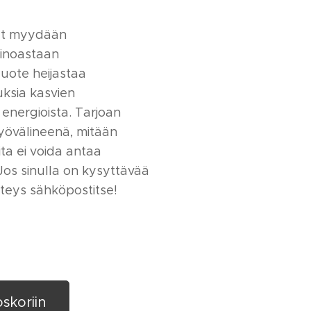
et myydään
 ainoastaan
Tuote heijastaa
uksia kasvien
 energioista. Tarjoan
yövälineenä, mitään
ita ei voida antaa
Jos sinulla on kysyttävää
hteys sähköpostitse!
oskoriin