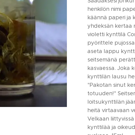
Saadaksesi jonkun
henkilön nimi pape
käännä paperi ja k
yhdeksän kertaa n
violetti kynttilä Co
pyörittele pujossa
aseta lappu kyntti
seitsemänä perät
kasvaessa. Joka k
kynttilän lausu he
"Pakotan sinut ke
totuuden!" Seitse
loitsukynttilän jä
heitä virtaavaan v
Velkaan liittyviss
kynttilää ja oikeud