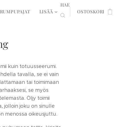
HAE
RUMPUPAJAT
LISÄÄ
OSTOSKORI
ng
imii kuin totuusseerumi.
hdella tavalla, se ei vain
udattamaan tai toimimaan
parhaaksesi, se myös
elemasta. Öljy toimii
jolloin joku on sinulle
 on menossa oikeusjuttu.