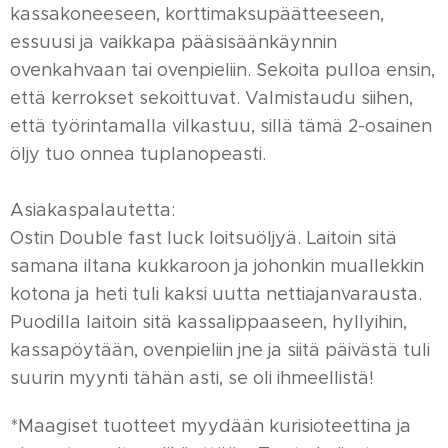
kassakoneeseen, korttimaksupäätteeseen,
essuusi ja vaikkapa pääsisäänkäynnin
ovenkahvaan tai ovenpieliin. Sekoita pulloa ensin,
että kerrokset sekoittuvat. Valmistaudu siihen,
että työrintamalla vilkastuu, sillä tämä 2-osainen
öljy tuo onnea tuplanopeasti.
Asiakaspalautetta:
Ostin Double fast luck loitsuöljyä. Laitoin sitä
samana iltana kukkaroon ja johonkin muallekkin
kotona ja heti tuli kaksi uutta nettiajanvarausta.
Puodilla laitoin sitä kassalippaaseen, hyllyihin,
kassapöytään, ovenpieliin jne ja siitä päivästä tuli
suurin myynti tähän asti, se oli ihmeellistä!
*Maagiset tuotteet myydään kurisioteettina ja