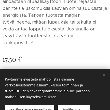
ainoastaan rituaalikäyttöön. Tuote heijastaa
perinteisiä uskomuksia kasvien ominaisuuksista ja
energioista. Tarjoan tuotetta magian
työvälineenä, mitään lupauksia tai takuita ei
voida antaa lopputuloksesta. Jos sinulla on
kysyttävää tuotteesta, ota yhteys
sähköpostitse!
17,50
€
Käytämme evästeitä mahdollistaaksemme
© 2025 Arcana. Kaikki oikeudet pidätetään.
verkkosivustomme asianmukaisen toiminnan ja
Evästeet
turvallisuuden sekä tarjotaksemme sinulle parhaan
mahdollisen käyttökokemuksen.
Lisää ostoskoriin
Hyväksy vain tarpeelliset
Hyväksy kaikki