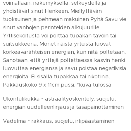
voimallaan, näkemyksellä, selkeydellä ja
yhdistävät sinut Henkeen. Miellyttävän
tuoksuinen ja pehmeän makuinen Pyhä Savu vie
sinut vanhojen perinteiden alkujuurille.
Yrttisekoitusta voi polttaa tupakan tavoin tai
suitsukkeena. Monet näistä yrteistä luovat
korkeavärähteisen energian, kun niitä poltetaan.
Sanotaan, että yrttejä poltettaessa kasvin henki
luovuttaa energiansa ja savu poistaa negatiivisia
energioita. Ei sisällä tupakkaa tai nikotiinia.
Pakkauskoko 9 x 11cm pussi. *kuva tulossa
Ukontulikukka ~ astraalityöskentely, suojelu,
energian uudelleenlinjaus ja tasapainottaminen
Vadelma ~ rakkaus, suojelu, irtipäästäminen