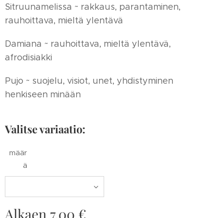
Sitruunamelissa ~ rakkaus, parantaminen,
rauhoittava, mieltä ylentävä
Damiana ~ rauhoittava, mieltä ylentävä,
afrodisiakki
Pujo ~ suojelu, visiot, unet, yhdistyminen
henkiseen minään
Valitse variaatio:
määr
ä
Alkaen
7,00
€