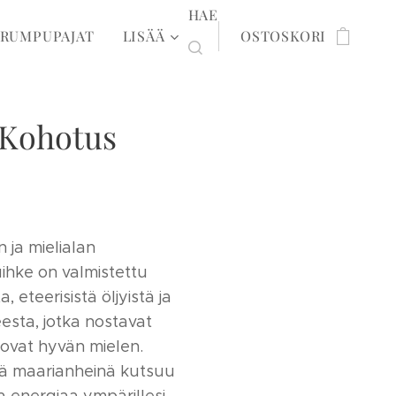
HAE
RUMPUPAJAT
LISÄÄ
OSTOSKORI
 Kohotus
 ja mielialan
ihke on valmistettu
, eteerisistä öljyistä ja
esta, jotka nostavat
uovat hyvän mielen.
mä maarianheinä kutsuu