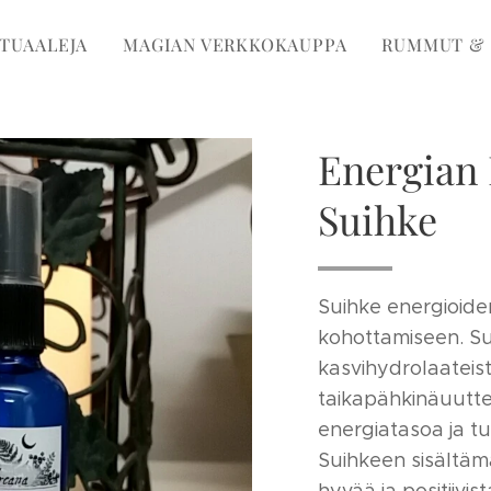
ITUAALEJA
MAGIAN VERKKOKAUPPA
RUMMUT & 
Energian
Suihke
Suihke energioiden
kohottamiseen. Su
kasvihydrolaateista
taikapähkinäuutte
energiatasoa ja t
Suihkeen sisältä