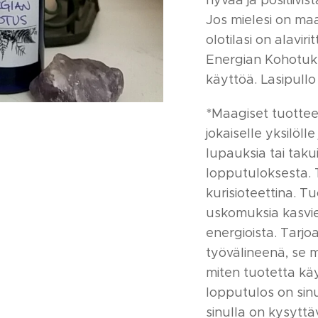
hyvää ja positiivis
Jos mielesi on maa
olotilasi on alavir
Energian Kohotuks
käyttöä. Lasipullo
*Maagiset tuotteet
jokaiselle yksilöll
lupauksia tai taku
lopputuloksesta.
kurisioteettina. Tu
uskomuksia kasvie
energioista. Tarj
työvälineenä, se 
miten tuotetta kä
lopputulos on sinus
sinulla on kysyttä