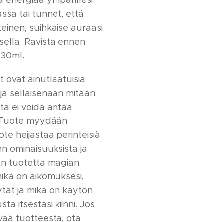
ta energiaa ympärillesi.
ssa tai tunnet, että
itteinen, suihkaise auraasi
ella. Ravista ennen
 30ml.
 ovat ainutlaatuisia
e ja sellaisenaan mitään
ita ei voida antaa
 Tuote myydään
ote heijastaa perinteisiä
n ominaisuuksista ja
oan tuotetta magian
mikä on aikomuksesi,
ytät ja mikä on käytön
ta itsestäsi kiinni. Jos
vää tuotteesta, ota