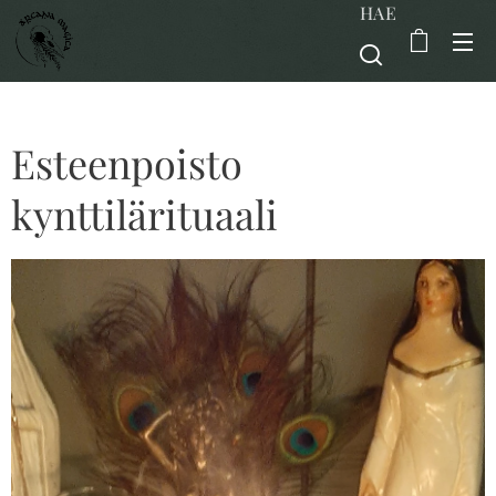
HAE
Esteenpoisto
kynttilärituaali