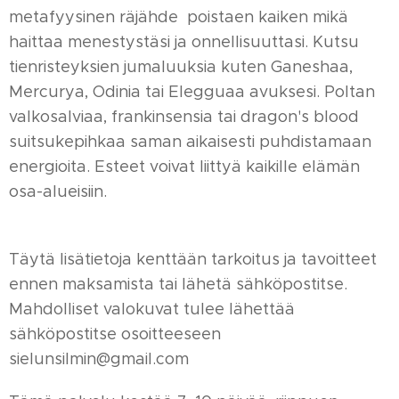
metafyysinen räjähde poistaen kaiken mikä
haittaa menestystäsi ja onnellisuuttasi. Kutsu
tienristeyksien jumaluuksia kuten Ganeshaa,
Mercurya, Odinia tai Elegguaa avuksesi. Poltan
valkosalviaa, frankinsensia tai dragon's blood
suitsukepihkaa saman aikaisesti puhdistamaan
energioita. Esteet voivat liittyä kaikille elämän
osa-alueisiin.
Täytä lisätietoja kenttään tarkoitus ja tavoitteet
ennen maksamista tai lähetä sähköpostitse.
Mahdolliset valokuvat tulee lähettää
sähköpostitse osoitteeseen
sielunsilmin@gmail.com