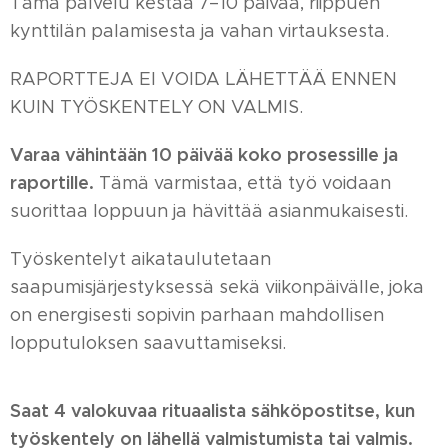
Tämä palvelu kestää 7–10 päivää, riippuen
kynttilän palamisesta ja vahan virtauksesta.
RAPORTTEJA EI VOIDA LÄHETTÄÄ ENNEN
KUIN TYÖSKENTELY ON VALMIS.
Varaa vähintään 10 päivää koko prosessille ja
raportille.
Tämä varmistaa, että työ voidaan
suorittaa loppuun ja hävittää asianmukaisesti.
Työskentelyt aikataulutetaan
saapumisjärjestyksessä sekä viikonpäivälle, joka
on energisesti sopivin parhaan mahdollisen
lopputuloksen saavuttamiseksi.
Saat 4 valokuvaa rituaalista sähköpostitse, kun
työskentely on lähellä valmistumista tai valmis.