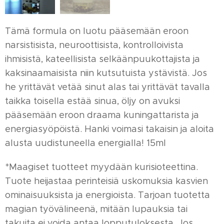
Tämä formula on luotu pääsemään eroon
narsistisista, neuroottisista, kontrolloivista
ihmisistä, kateellisista selkäänpuukottajista ja
kaksinaamaisista niin kutsutuista ystävistä. Jos
he yrittävät vetää sinut alas tai yrittävät tavalla
taikka toisella estää sinua, öljy on avuksi
pääsemään eroon draama kuningattarista ja
energiasyöpöistä. Hanki voimasi takaisin ja aloita
alusta uudistuneella energialla! 15ml
*Maagiset tuotteet myydään kurisioteettina.
Tuote heijastaa perinteisiä uskomuksia kasvien
ominaisuuksista ja energioista. Tarjoan tuotetta
magian työvälineenä, mitään lupauksia tai
takuita ei voida antaa lopputuloksesta. Jos