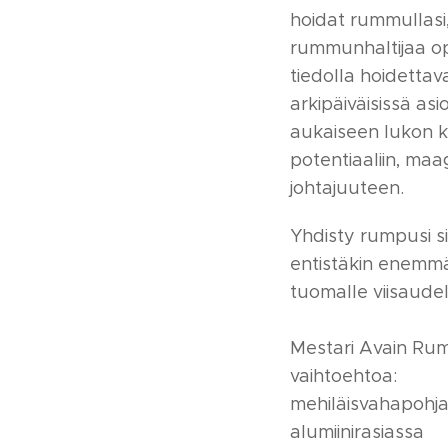
hoidat rummullasi
rummunhaltijaa 
tiedolla hoidettava
arkipäiväisissä asi
aukaiseen lukon 
potentiaaliin, maa
johtajuuteen.
Yhdisty rumpusi s
entistäkin enemm
tuomalle viisaudel
Mestari Avain Rum
vaihtoehtoa:
mehiläisvahapohja
alumiinirasiassa