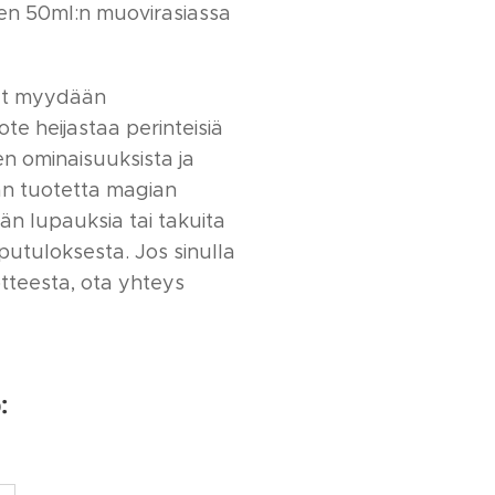
en 50ml:n muovirasiassa
et myydään
ote heijastaa perinteisiä
n ominaisuuksista ja
oan tuotetta magian
än lupauksia tai takuita
putuloksesta. Jos sinulla
tteesta, ota yhteys
: