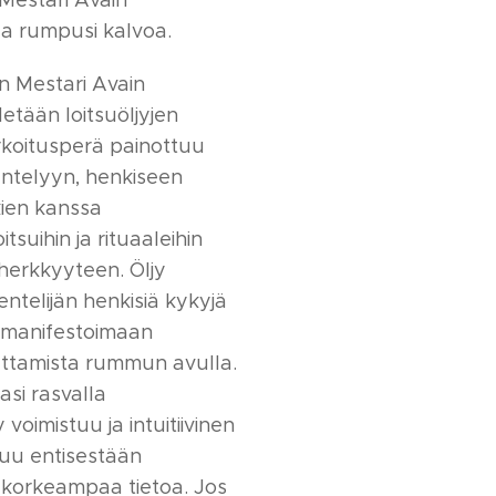
Mestari Avain
a rumpusi kalvoa.
 Mestari Avain
idetään loitsuöljyjen
rkoitusperä painottuu
ntelyyn, henkiseen
ien kanssa
itsuihin ja rituaaleihin
n herkkyyteen. Öljy
ntelijän henkisiä kykyjä
 manifestoimaan
tamista rummun avulla.
si rasvalla
oimistuu ja intuitiivinen
uu entisestään
korkeampaa tietoa. Jos