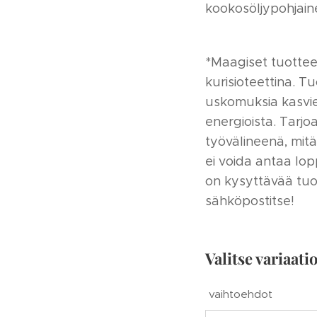
kookosöljypohjain
*Maagiset tuotte
kurisioteettina. Tu
uskomuksia kasvie
energioista. Tarj
työvälineenä, mitä
ei voida antaa lop
on kysyttävää tuo
sähköpostitse!
Valitse variaatio
vaihtoehdot