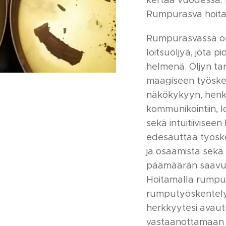
kertaa vuodessa. 
Rumpurasva hoita
Rumpurasvassa on
loitsuöljyä, jota p
helmenä. Öljyn ta
maagiseen työske
näkökykyyn, henk
kommunikointiin, lo
sekä intuitiivisee
edesauttaa työske
ja osaamista sekä
päämäärän saavut
Hoitamalla rumpua
rumputyöskentely v
herkkyytesi avaut
vastaanottamaan 