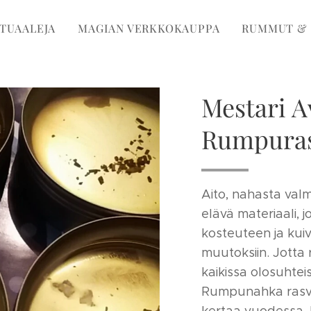
ITUAALEJA
MAGIAN VERKKOKAUPPA
RUMMUT & 
Mestari A
Rumpura
Aito, nahasta val
elävä materiaali, 
kosteuteen ja kui
muutoksiin. Jotta 
kaikissa olosuhtei
Rumpunahka rasva