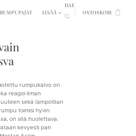
HAE
RUMPUPAJAT
LISÄÄ
OSTOSKORI
vain
sva
mistettu rumpukalvo on
joka reagoi ilman
vuuteen sekä lämpötilan
rumpu toimisi hyvin
ssa, on sitä huolettava.
taan kevyesti pari