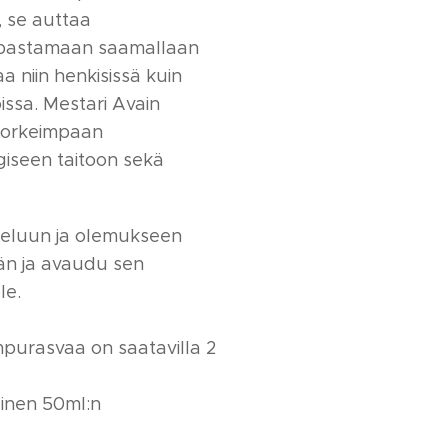
, se auttaa
opastamaan saamallaan
a niin henkisissä kuin
oissa. Mestari Avain
korkeimpaan
giseen taitoon sekä
ieluun ja olemukseen
än ja avaudu sen
le.
purasvaa on saatavilla 2
inen 50ml:n