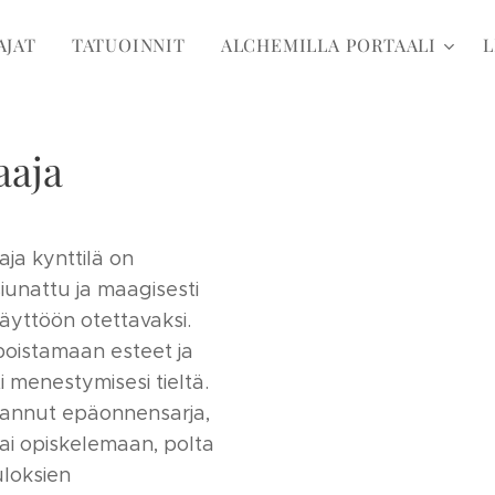
AJAT
TATUOINNIT
ALCHEMILLA PORTAALI
L
aaja
aja kynttilä on
siunattu ja maagisesti
äyttöön otettavaksi.
poistamaan esteet ja
 menestymisesi tieltä.
dannut epäonnensarja,
 tai opiskelemaan, polta
uloksien