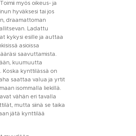
Toimii myös oikeus- ja
sinun hyväksesi tai jos
eän, draamattoman
allitsevan. Ladattu
at kykysi esille ja auttaa
isissä asioissa
äräsi saavuttamista.
vään, kuumuutta
. Koska kynttilässä on
aha saattaa valua ja yrtit
maan isommalla liekillä.
lavat vähän eri tavalla
ttilät, mutta siinä se taika
aan jätä kynttilää