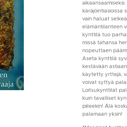
aikaansaamiseksi. 
käräjöintiasioissa 
vain haluat selk
elämäntilanteen v
kynttilä tuo parha
missä tahansa henk
nopeuttaen päämä
Aseta kynttilä sy
kestävään astiaan
käytetty yrttejä, v
voivat syttyä pala
Loitsukynttilät pa
kuin tavalliset kyn
piileekin! Älä kosk
palamaan yksin!