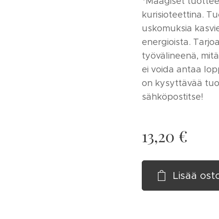
*Maagiset tuotte
kurisioteettina. Tu
uskomuksia kasvie
energioista. Tarj
työvälineenä, mitä
ei voida antaa lop
on kysyttävää tuo
sähköpostitse!
13,20
€
Lisää ost