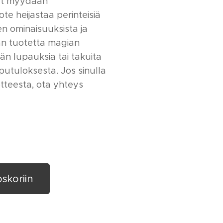
et myydään
ote heijastaa perinteisiä
n ominaisuuksista ja
oan tuotetta magian
än lupauksia tai takuita
putuloksesta. Jos sinulla
tteesta, ota yhteys
oskoriin