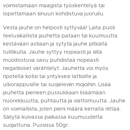
voimistamaan maagista työskentelyä tai
lopettamaan sinuun kohdistuva juoruilu.
Vesta jauhe on helposti syttyvää! Laita puoli
teelusikallista jauhetta pataan tai kuumuutta
kestävään astiaan ja sytytä jauhe pitkällä
tulitikulla. Jauhe syttyy nopeasti ja siitä
muodostuva savu puhdistaa nopeasti
negatiiviset värähtelyt. Jauhetta voi myös
ripotella kotisi tai yrityksesi lattioille ja
ulkorappusille tai suojeleviin mojoihin. Lisää
jauhetta pieneen pussukkaan lisäämään
nuorekkuutta, puhtautta ja viattomuutta. Jauhe
on voimallista, joten pieni määrä kerralla riittää.
Säilytä kuivassa paikassa kuumuudelta
suojattuna. Pussissa 50gr.