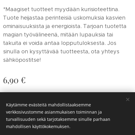
*Maagiset tuotteet myydään kurisioteettina.
Tuote heijastaa perinteisiä uskomuksia kasvien
ominaisuuksista ja energioista. Tarjoan tuotetta
magian työvälineenä, mitään lupauksia tai
takuita ei voida antaa lopputuloksesta. Jos
sinulla on kysyttävää tuotteesta, ota yhteys
sähköpostitse!
6,90
€
Käytämme evästeitä mahdollistaaksemme
© 2025 Arcana. Kaikki oikeudet pidätetään.
verkkosivustomme asianmukaisen toiminnan ja
Evästeet
turvallisuuden sekä tarjotaksemme sinulle parhaan
mahdollisen käyttökokemuksen.